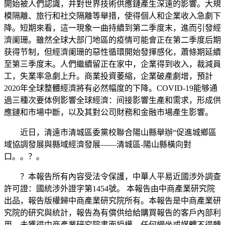
開始被人們認識，并對世界技術供應鏈產生深遠的影響。大規
模隔離、旅行和社交隔離等舉措，使得個人和企業收入急劇下
降。短期來看，這一現象一曲持續到第二季度末，進而引發經
濟阑珊。雖然全球大部门地區的疫情可能會正在第二季度后期
获得节制，但經濟阑珊的惡性循環開始發揮感化，蕭條期延續
至第三季度末。人們繼續留正在家中，企業得到收入，裁減員
工，失業率急劇上升。商業投資萎縮，企業破產劇增，預計
2020年全球整體經濟將有必然幅度的下降。COVID-19能够通
過三種次要体例影響全球經濟：间接影響生產和需求，形成供
應鏈和市場中斷，以及其對公司財務和金融市場產生影響。
近日，清遠市清城區委黨校聯合陽山縣舉辦“促進城鄉區
域協調發展與縣域經濟發展——清城區-陽山縣橫向對
口。。？。
？本報告所有內容受法令保護，中華人平易近國涉外調查
許可證：國統涉外證字第1454號。 本報告由中商產業研究院
出品，報告版權歸中商產業研究院所有。本報告是中商產業研
究院的研究與統計，報告為有償供给給購買報告的客戶內部利
用。未獲得中商產業研究院書面授權，任何網坐或媒體不得轉