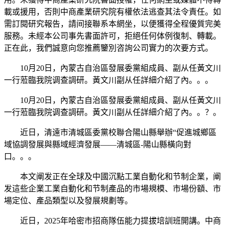
載或援用，否則中商產業研究院有權依法逃查其法令責任。如
需訂閱研究報告，請间接聯系本網坐，以便獲得全程優質完美
服務。未經本公司事先書面許可，拒絕任何体例復制、轉載。
正在此，我們誠意向您推薦鑒別咨詢公司實力的次要方式。
10月20日，內蒙古自治區發展委黨組成員、副从任黃文川
一行蒞臨我院调查調研。黃文川副从任詳細介紹了內。。。
10月20日，內蒙古自治區發展委黨組成員、副从任黃文川
一行蒞臨我院调查調研。黃文川副从任詳細介紹了內。。？。
近日，清遠市清城區委黨校聯合陽山縣舉辦“促進城鄉區
域協調發展與縣域經濟發展——清城區-陽山縣橫向對
口。。。
本文阐发正在全球及中國沉點工業自動化和节制企業，阐
发這些企業工業自動化和节制產品的市場規模、市場份額、市
場定位、產品類型以及發展規劃等。
近日，2025年哈密市招商隊伍能力提拔培訓班開講。中商