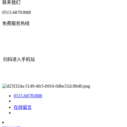
联系我们
0515-68783888
免费服务热线
扫码进入手机站
网站地图
|
|
XML
|
© 2022 Copyright
江苏bjl平台官方网站机械有
限公司
All rights reserved.
0515-68783888
在线留言