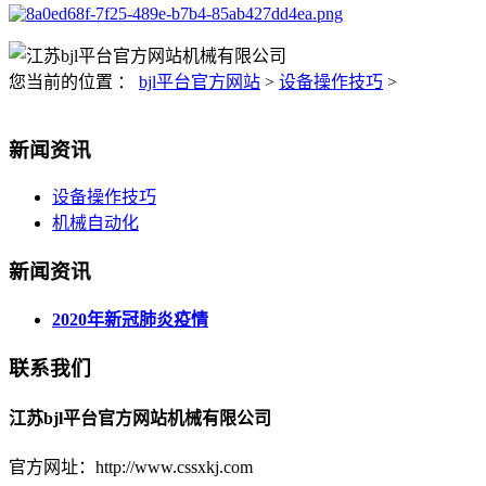
您当前的位置 ：
bjl平台官方网站
>
设备操作技巧
>
新闻资讯
设备操作技巧
机械自动化
新闻资讯
2020年新冠肺炎疫情
联系我们
江苏bjl平台官方网站机械有限公司
官方网址：http://www.cssxkj.com