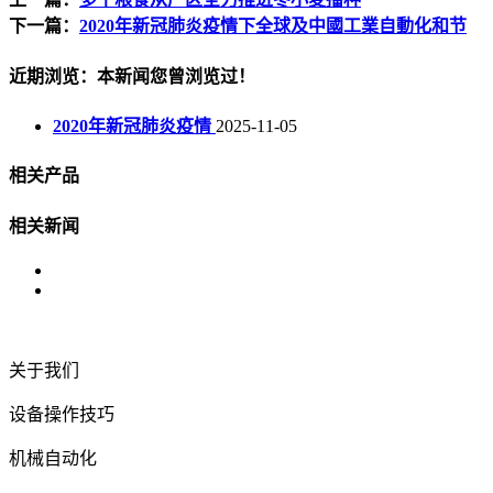
下一篇：
2020年新冠肺炎疫情下全球及中國工業自動化和节
近期浏览：本新闻您曾浏览过！
2020年新冠肺炎疫情
2025-11-05
相关产品
相关新闻
关于我们
设备操作技巧
机械自动化