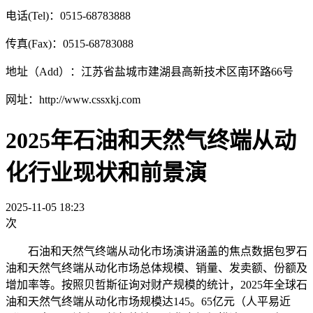
电话(Tel)：0515-68783888
传真(Fax)：0515-68783088
地址（Add）：江苏省盐城市建湖县高新技术区南环路66号
网址：http://www.cssxkj.com
2025年石油和天然气终端从动
化行业现状和前景演
2025-11-05 18:23
次
石油和天然气终端从动化市场演讲涵盖的焦点数据包罗石
油和天然气终端从动化市场总体规模、销量、发卖额、份额及
增加率等。按照贝哲斯征询对财产规模的统计，2025年全球石
油和天然气终端从动化市场规模达145。65亿元（人平易近