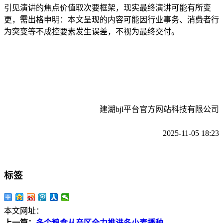
引见演讲的焦点价值取次要框架，现实最终演讲可能有所变
更，需出格申明：本文呈现的内容可能因行业事务、消费者行
为突变等不成控要素发生误差，不视为最终交付。
建湖bjl平台官方网站科技有限公司
2025-11-05 18:23
标签
本文网址：
上一篇：
多个粮食从产区全力推进冬小麦播种