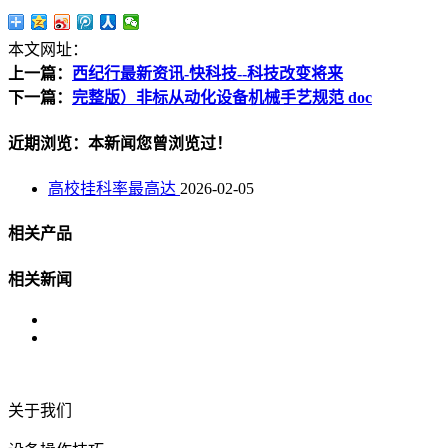
本文网址：
上一篇：
西纪行最新资讯-快科技--科技改变将来
下一篇：
完整版）非标从动化设备机械手艺规范 doc
近期浏览：本新闻您曾浏览过！
高校挂科率最高达
2026-02-05
相关产品
相关新闻
关于我们