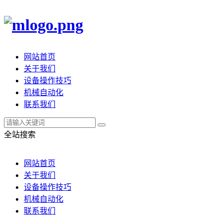
网站首页
关于我们
设备操作技巧
机械自动化
联系我们
全站搜索
网站首页
关于我们
设备操作技巧
机械自动化
联系我们