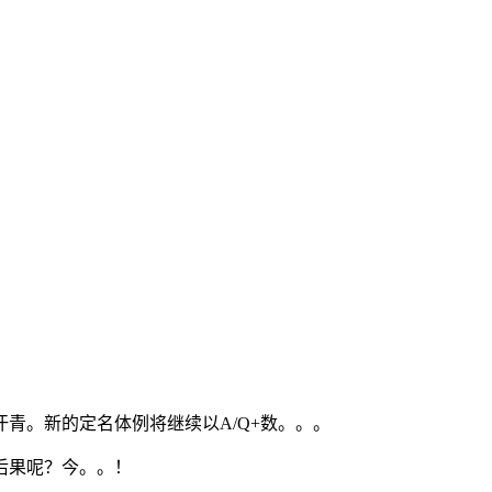
。新的定名体例将继续以A/Q+数。。。
后果呢？今。。！