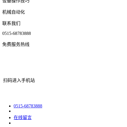
设备操作技巧
机械自动化
联系我们
0515-68783888
免费服务热线
扫码进入手机站
网站地图
|
|
XML
|
© 2022 Copyright
江苏bjl平台官方网站机械有限
0515-68783888
在线留言