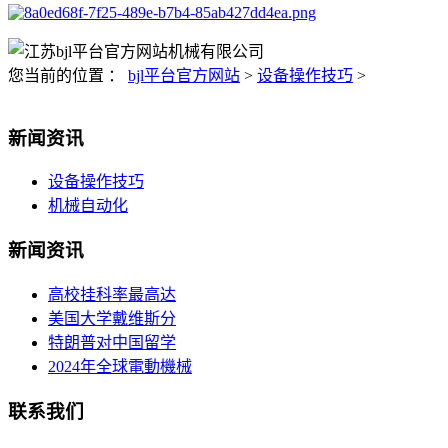
您当前的位置 ：
bjl平台官方网站
>
设备操作技巧
>
新闻资讯
设备操作技巧
机械自动化
新闻资讯
高校挂科率最高达
美国大学戴维斯分
特朗普对中国留学
2024年全球電動機械
联系我们