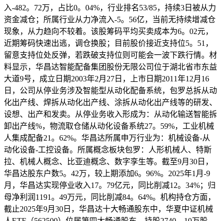
入-482。72万，占比0。04%，行业排名53/85，持续3日被从力
资金减仓；所属行业从力净流入-5。56亿，当前无持续增减仓
现象，从力趋向不较着。该股筹码平均买卖成本为6。02元，
近期筹码快速出逃，调仓换股；目前股价接近支持位5。51，
留意支持位处反弹，若跌破支持位则可能会一波下跌行情。材
料显示，华昌达智能配备集团股份无限公司位于湖北省市东益
大道9号，成立日期2003年2月27日，上市日期2011年12月16
日，公司从停业务涉及智能型从动化配备系统，包罗总拆从动
化出产线、焊拆从动化出产线、涂拆从动化出产线等的研发、
设想、出产和发卖。从停业务收入形成为：从动化输送智能拆
卸出产线%，物流取仓储从动化设备系统27。59%，工业机械
人集成配备21。62%。华昌达所属申万行业为：机械设备-从
动化设备-工控设备。所属概念板块包罗：人形机械人、特斯
拉、机械人概念、比亚迪概念、数字孪生等。截至9月30日，
华昌达股东户数5。42万，较上期添加6。96%。2025年1月-9
月，华昌达实现停业收入17。79亿元，同比削减12。34%；归
母净利润1191。49万元，同比削减84。64%。机构持仓方面，
截止2025年9月30日，华昌达十大畅通股东中，华夏中证机械
人ETF（562500）位居第四大畅通股东，持股2740。10万股，