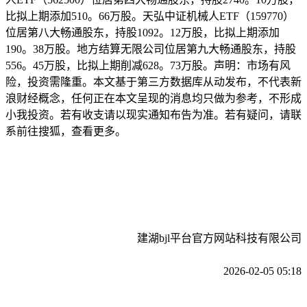
比拟上期添加510。66万股。天弘中证机械人ETF（159770）
位居第八大畅通股东，持股1092。12万股，比拟上期添加
190。38万股。地方结算无限公司位居第九大畅通股东，持股
556。45万股，比拟上期削减628。73万股。声明：市场有风
险，投资需隆重。本文基于第三方数据库从动发布，不代表新
浪财经概念，任何正在本文呈现的消息均只做为参考，不形成
小我投资。若有收支请以现实通知布告为准。若有疑问，请联
系前往搜狐，查看更多。
建湖bjl平台官方网站科技有限公司
2026-02-05 05:18