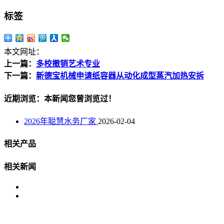
标签
本文网址：
上一篇：
多校撤销艺术专业
下一篇：
新德宝机械申请纸容器从动化成型蒸汽加热安拆
近期浏览：本新闻您曾浏览过！
2026年聪慧水务厂家
2026-02-04
相关产品
相关新闻