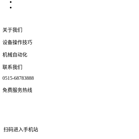
关于我们
设备操作技巧
机械自动化
联系我们
0515-68783888
免费服务热线
扫码进入手机站